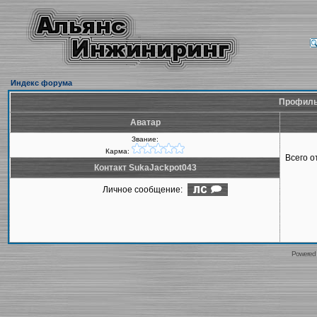
Индекс форума
Профиль 
Аватар
Звание:
Карма:
Всего 
Контакт SukaJackpot043
Личное сообщение:
Powered