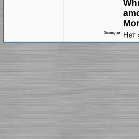
Whi
amo
Mor
Закладки:
Нет 