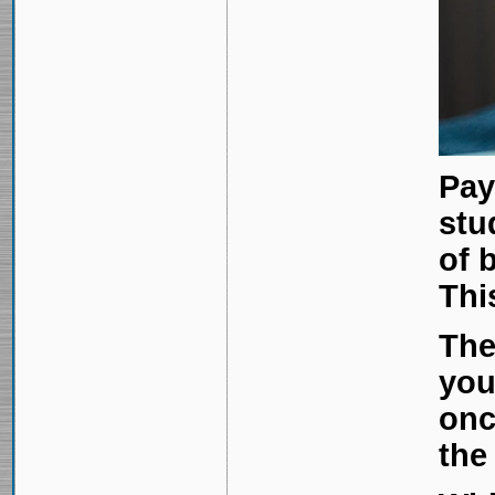
Pay
stu
of 
Thi
The
you
onc
the