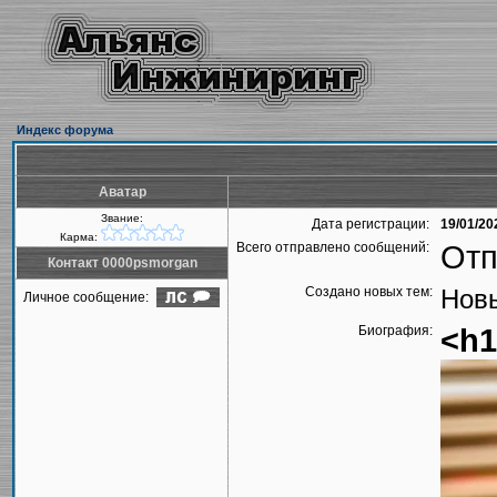
Индекс форума
Аватар
Звание:
Дата регистрации:
19/01/20
Карма:
Всего отправлено сообщений:
Отп
Контакт 0000psmorgan
Создано новых тем:
Новы
Личное сообщение:
Биография:
<h1