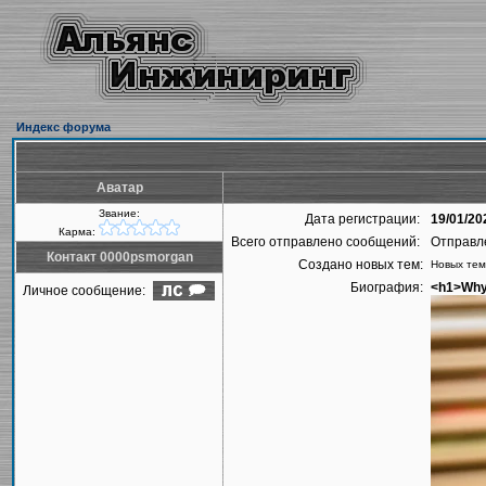
Индекс форума
Аватар
Звание:
Дата регистрации:
19/01/20
Карма:
Всего отправлено сообщений:
Отправл
Контакт 0000psmorgan
Создано новых тем:
Новых тем
Биография:
<h1>Why 
Личное сообщение: