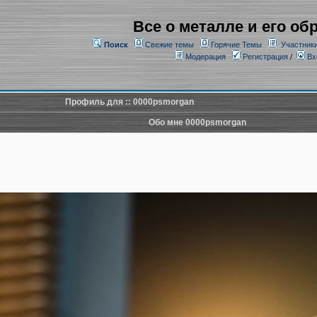
Все о металле и его об
Поиск
Свежие темы
Горячие Темы
Участник
Модерация
Регистрация
/
Вх
Профиль для :: 0000psmorgan
Обо мне 0000psmorgan