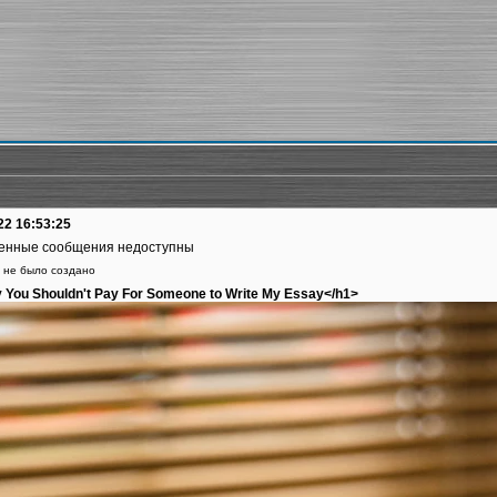
22 16:53:25
енные сообщения недоступны
 не было создано
You Shouldn't Pay For Someone to Write My Essay</h1>