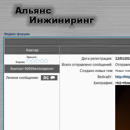
Индекс форума
Аватар
Звание:
Дата регистрации:
12/01/20
Карма:
Всего отправлено сообщений:
Отправл
Контакт 0000bestsopever
Создано новых тем:
Новых тем
Вебсайт:
http://ht
Личное сообщение:
Биография:
<h1>How 