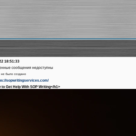
22 18:51:33
енные сообщения недоступны
 не было создано
tps://sopwritingservices.com/
to Get Help With SOP Writing</h1>