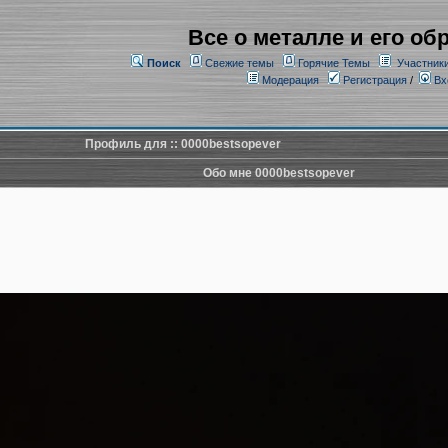
Все о металле и его об
Поиск
Свежие темы
Горячие Темы
Участник
Модерация
Регистрация
/
Вх
Профиль для :: 0000bestsopever
Обо мне 0000bestsopever