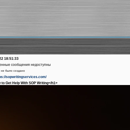
22 18:51:33
енные сообщения недоступны
 не было создано
tps://sopwritingservices.com/
to Get Help With SOP Writing</h1>