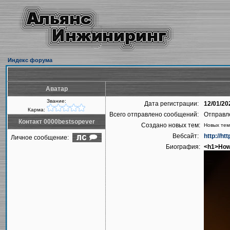
Индекс форума
Аватар
Звание:
Дата регистрации:
12/01/20
Карма:
Всего отправлено сообщений:
Отправл
Контакт 0000bestsopever
Создано новых тем:
Новых тем
Вебсайт:
http://ht
Личное сообщение:
Биография:
<h1>How 