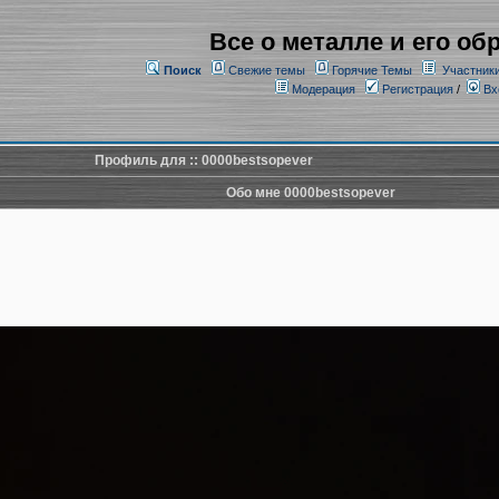
Все о металле и его об
Поиск
Свежие темы
Горячие Темы
Участник
Модерация
Регистрация
/
Вх
Профиль для :: 0000bestsopever
Обо мне 0000bestsopever