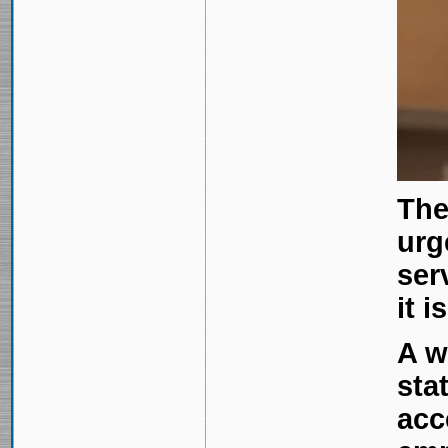
The
urg
ser
it 
A w
sta
acc