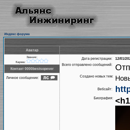
Индекс форума
Аватар
Звание:
Дата регистрации:
12/01/20
Карма:
Всего отправлено сообщений:
Отп
Контакт 0000bestsopever
Создано новых тем:
Новы
Личное сообщение:
htt
Вебсайт:
Биография:
<h1