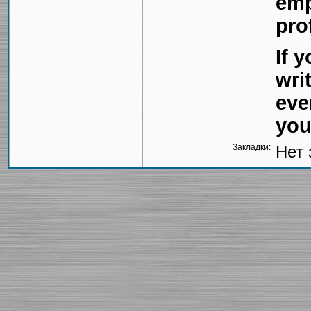
emp
pro
If 
wri
eve
you
Закладки:
Нет 