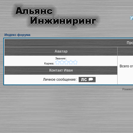
Индекс форума
Про
Аватар
Звание:
Карма:
Всего 
Контакт Иван
Личное сообщение:
Powered