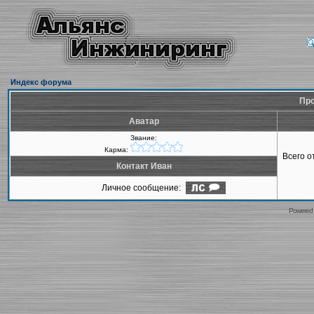
Индекс форума
Про
Аватар
Звание:
Карма:
Всего 
Контакт Иван
Личное сообщение:
Powered