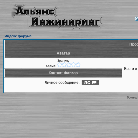
Индекс форума
Проф
Аватар
Звание:
Карма:
Всего 
Контакт titanzop
Личное сообщение:
Powered