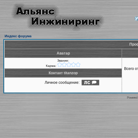
Индекс форума
Проф
Аватар
Звание:
Карма:
Всего 
Контакт titanzop
Личное сообщение:
Powered