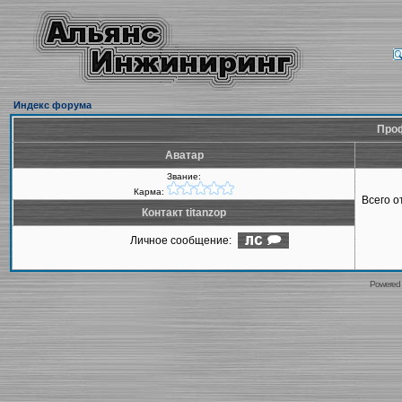
Индекс форума
Проф
Аватар
Звание:
Карма:
Всего 
Контакт titanzop
Личное сообщение:
Powered