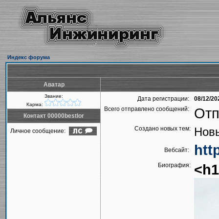
Индекс форума
Аватар
Звание:
Дата регистрации:
08/12/20
Карма:
Всего отправлено сообщений:
Отп
Контакт 00000bestlor
Создано новых тем:
Новы
Личное сообщение:
htt
Вебсайт:
Биография:
<h1