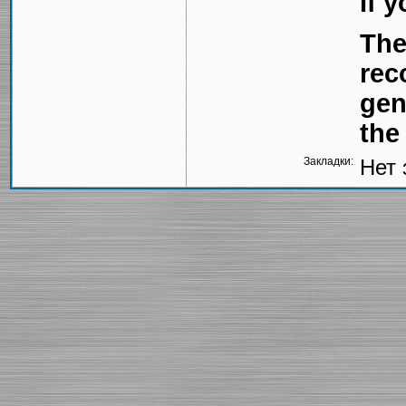
If 
The
rec
gen
the
Закладки:
Нет 