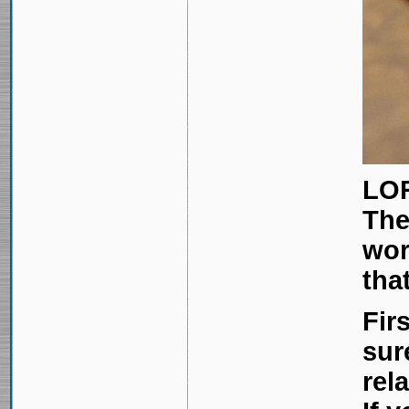
LOR
The
wor
tha
Fir
sur
rel