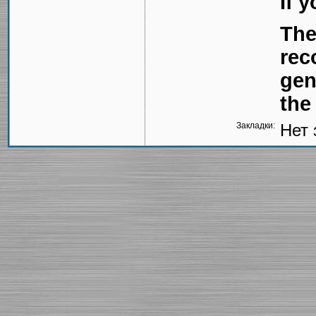
If 
The
rec
gen
the
Закладки:
Нет 