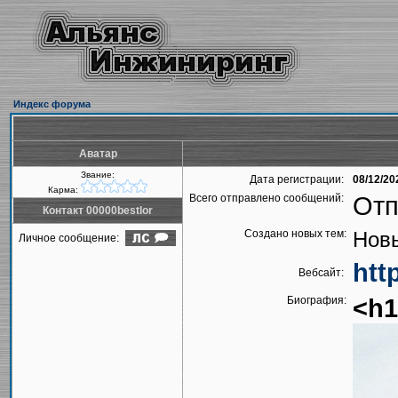
Индекс форума
Аватар
Звание:
Дата регистрации:
08/12/20
Карма:
Всего отправлено сообщений:
Отп
Контакт 00000bestlor
Создано новых тем:
Новы
Личное сообщение:
htt
Вебсайт:
Биография:
<h1