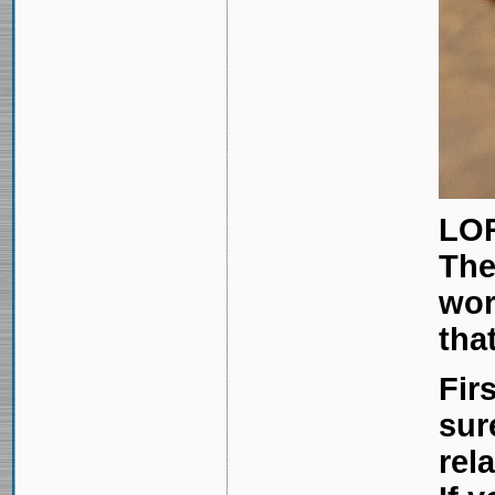
LOR
The
wor
tha
Fir
sur
rel