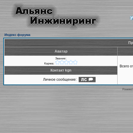
Индекс форума
Пр
Аватар
Звание:
Карма:
Всего 
Контакт kgn
Личное сообщение:
Powered