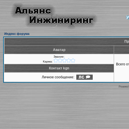
Индекс форума
Пр
Аватар
Звание:
Карма:
Всего 
Контакт kgn
Личное сообщение:
Powered