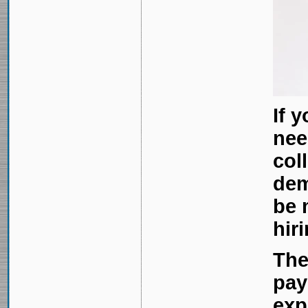
If 
nee
col
dem
be 
hir
The
pay
exp