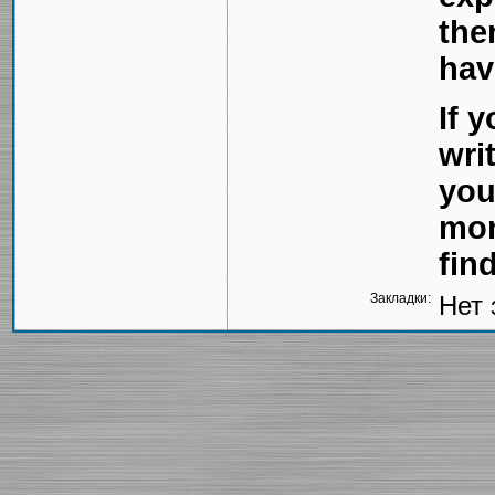
the
hav
If 
wri
you
mon
fin
Закладки:
Нет 