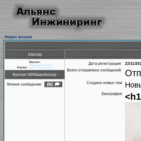
Индекс форума
Аватар
Звание:
Дата регистрации:
22/11/20
Карма:
Всего отправлено сообщений:
Отп
Контакт 0000pay4essay
Создано новых тем:
Новы
Личное сообщение:
Биография:
<h1