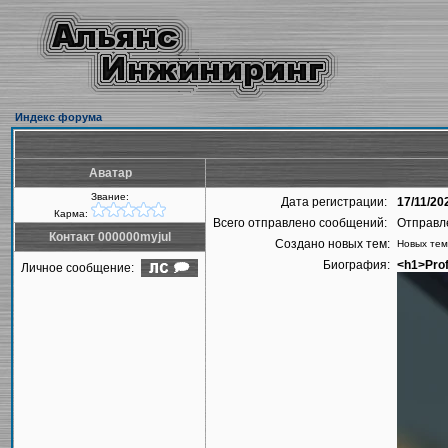
Индекс форума
Аватар
Звание:
Дата регистрации:
17/11/20
Карма:
Всего отправлено сообщений:
Отправл
Контакт 000000myjul
Создано новых тем:
Новых тем
Биография:
<h1>Prof
Личное сообщение: