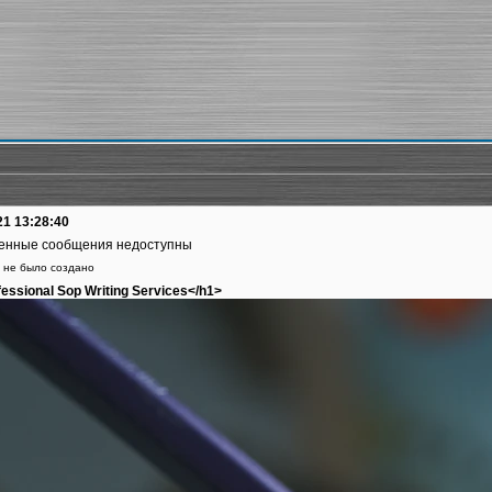
21 13:28:40
енные сообщения недоступны
 не было создано
essional Sop Writing Services</h1>