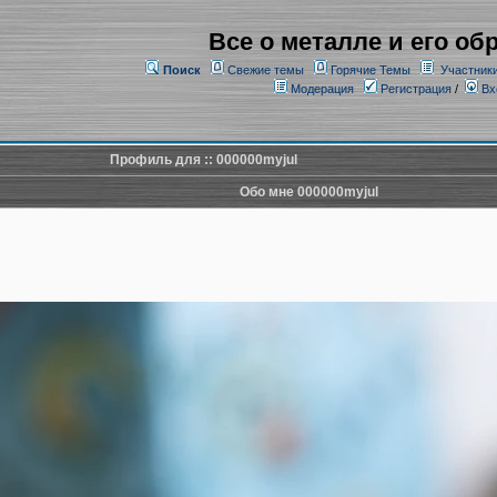
Все о металле и его об
Поиск
Свежие темы
Горячие Темы
Участник
Модерация
Регистрация
/
Вх
Профиль для :: 000000myjul
Обо мне 000000myjul