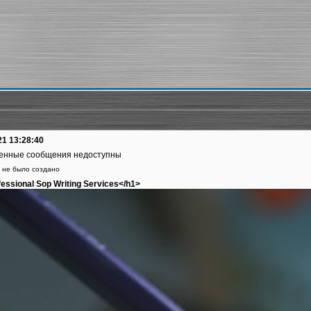
21 13:28:40
енные сообщения недоступны
 не было создано
essional Sop Writing Services</h1>