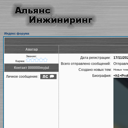
Индекс форума
Аватар
Звание:
Дата регистрации:
17/11/20
Карма:
Всего отправлено сообщений:
Отправл
Контакт 000000myjul
Создано новых тем:
Новых тем
Биография:
<h1>Prof
Личное сообщение: