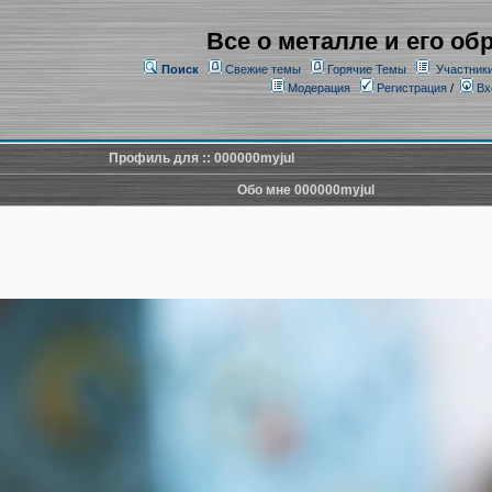
Все о металле и его об
Поиск
Свежие темы
Горячие Темы
Участник
Модерация
Регистрация
/
Вх
Профиль для :: 000000myjul
Обо мне 000000myjul