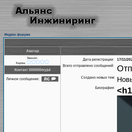
Индекс форума
Аватар
Звание:
Дата регистрации:
17/11/20
Карма:
Всего отправлено сообщений:
Отп
Контакт 000000myjul
Создано новых тем:
Новы
Личное сообщение:
Биография:
<h1