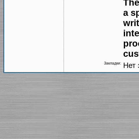
The
a s
wri
int
pro
cus
Закладки:
Нет 