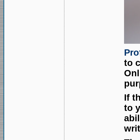
Pro
to 
Onl
pur
If 
to 
abi
wri