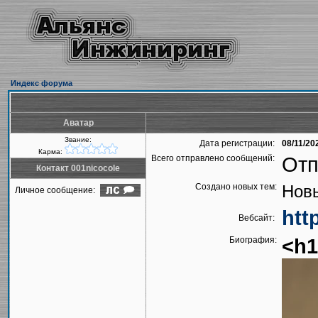
Индекс форума
Аватар
Звание:
Дата регистрации:
08/11/20
Карма:
Всего отправлено сообщений:
Отп
Контакт 001nicocole
Создано новых тем:
Новы
Личное сообщение:
htt
Вебсайт:
Биография:
<h1