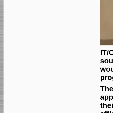
IT/
sou
wou
pro
The
app
the