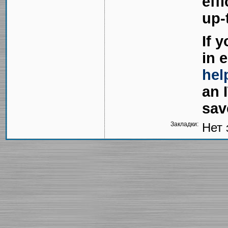
eff
up-
If 
in 
hel
an 
sav
Закладки:
Нет 