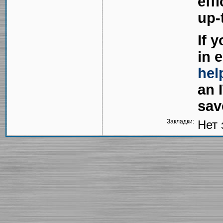
eff
up-
If 
in 
hel
an 
sav
Закладки:
Нет 