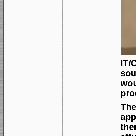
IT/
sou
wou
pro
The
app
the