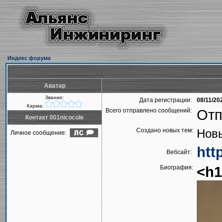
Индекс форума
Аватар
Звание:
Дата регистрации:
08/11/20
Карма:
Всего отправлено сообщений:
Отп
Контакт 001nicocole
Создано новых тем:
Новы
Личное сообщение:
htt
Вебсайт:
Биография:
<h1