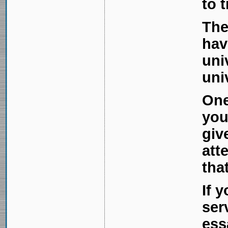
to t
The
hav
uni
uni
One
you
giv
att
tha
If 
ser
ess