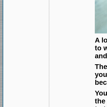
A l
to 
and
The
you
bec
You
the