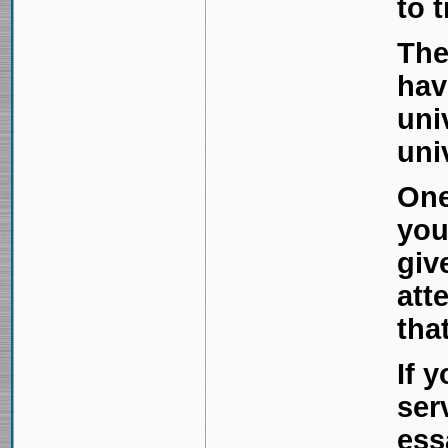
to t
The
hav
uni
uni
One
you
giv
att
tha
If 
ser
ess