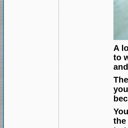
A l
to 
and
The
you
bec
You
the