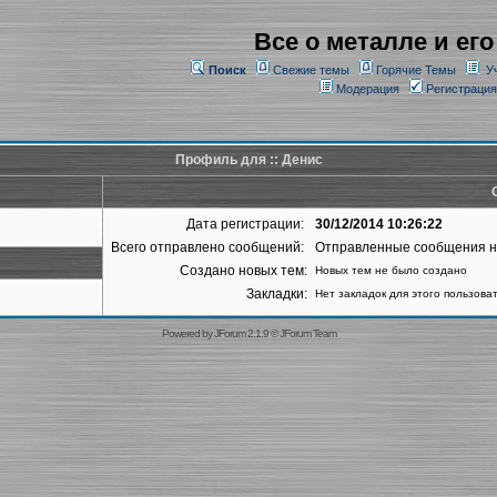
Все о металле и его
Поиск
Свежие темы
Горячие Темы
У
Модерация
Регистрация
Профиль для :: Денис
Дата регистрации:
30/12/2014 10:26:22
Всего отправлено сообщений:
Отправленные сообщения 
Создано новых тем:
Новых тем не было создано
Закладки:
Нет закладок для этого пользова
Powered by
JForum 2.1.9
©
JForum Team