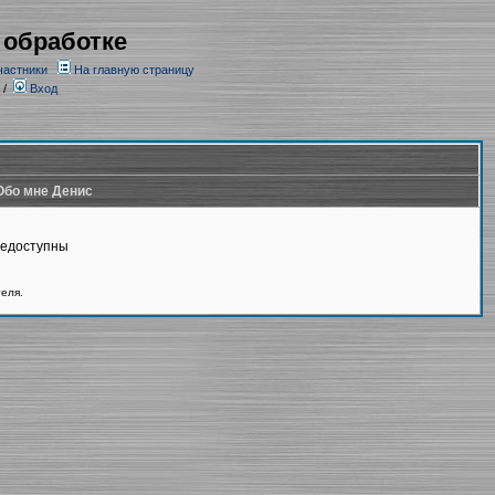
 обработке
частники
На главную страницу
/
Вход
Обо мне Денис
недоступны
теля.