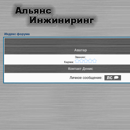
Индекс форума
Аватар
Звание:
Карма:
Контакт Денис
Личное сообщение: