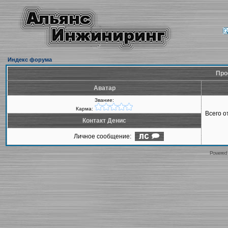
Индекс форума
Про
Аватар
Звание:
Карма:
Всего 
Контакт Денис
Личное сообщение:
Powered