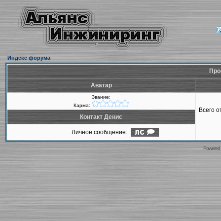
Индекс форума
Про
Аватар
Звание:
Карма:
Всего 
Контакт Денис
Личное сообщение:
Powered