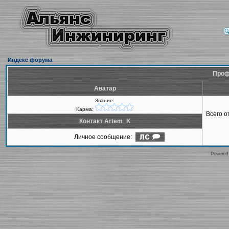
Индекс форума
Проф
Аватар
Звание:
Карма:
Всего 
Контакт Artem_K
Личное сообщение:
Powered