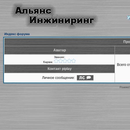
Индекс форума
Про
Аватар
Звание:
Карма:
Всего 
Контакт piplay
Личное сообщение:
Powered