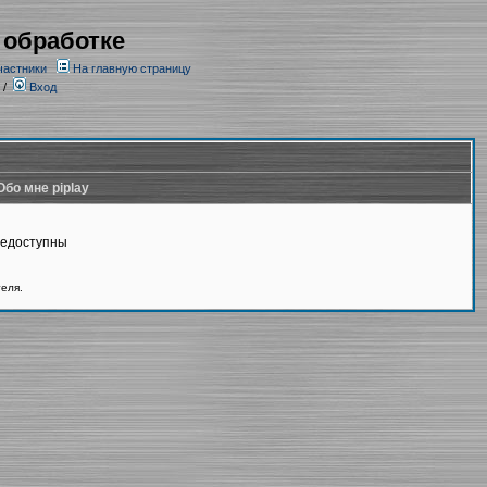
 обработке
частники
На главную страницу
/
Вход
Обо мне piplay
недоступны
теля.