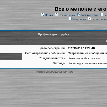
Все о металле и его
Поиск
Свежие темы
Горячие Темы
У
Модерация
Регистрация
Профиль для :: piplay
Дата регистрации:
11/09/2014 11:29:40
Всего отправлено сообщений:
Отправленные сообщения 
Создано новых тем:
Новых тем не было создано
Закладки:
Нет закладок для этого пользова
Powered by
JForum 2.1.9
©
JForum Team