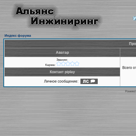
Индекс форума
Про
Аватар
Звание:
Карма:
Всего 
Контакт piplay
Личное сообщение:
Powered