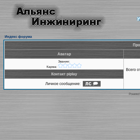
Индекс форума
Про
Аватар
Звание:
Карма:
Всего 
Контакт piplay
Личное сообщение:
Powered