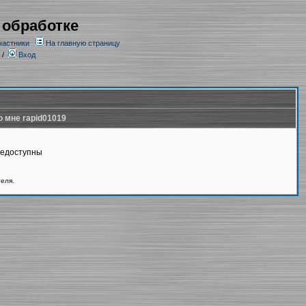
 обработке
частники
На главную страницу
/
Вход
о мне rapid01019
недоступны
теля.