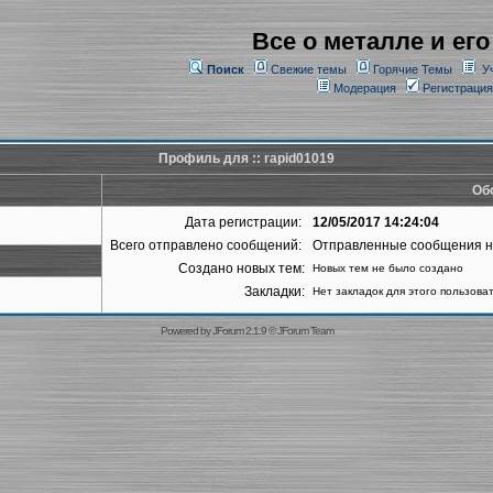
Все о металле и его
Поиск
Свежие темы
Горячие Темы
У
Модерация
Регистрация
Профиль для :: rapid01019
Об
Дата регистрации:
12/05/2017 14:24:04
Всего отправлено сообщений:
Отправленные сообщения 
Создано новых тем:
Новых тем не было создано
Закладки:
Нет закладок для этого пользова
Powered by
JForum 2.1.9
©
JForum Team