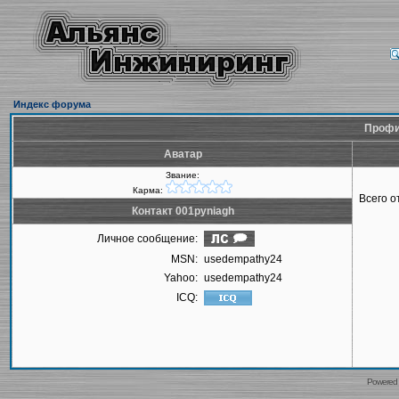
Индекс форума
Профил
Аватар
Звание:
Карма:
Всего 
Контакт 001pyniagh
Личное сообщение:
MSN:
usedempathy24
Yahoo:
usedempathy24
ICQ:
Powered