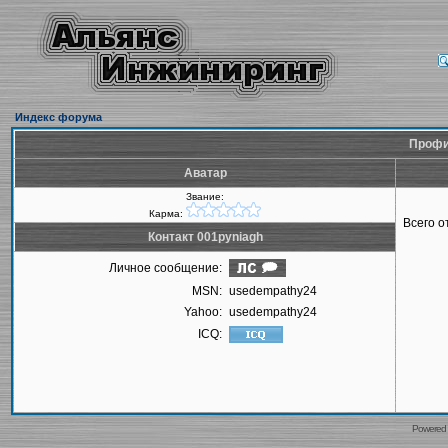
Индекс форума
Профил
Аватар
Звание:
Карма:
Всего 
Контакт 001pyniagh
Личное сообщение:
MSN:
usedempathy24
Yahoo:
usedempathy24
ICQ:
Powered