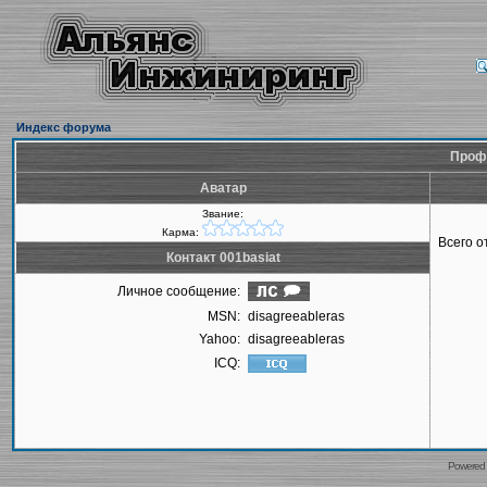
Индекс форума
Профи
Аватар
Звание:
Карма:
Всего 
Контакт 001basiat
Личное сообщение:
MSN:
disagreeableras
Yahoo:
disagreeableras
ICQ:
Powered