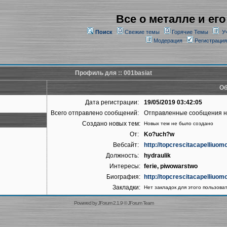
Все о металле и его
Поиск
Свежие темы
Горячие Темы
У
Модерация
Регистрация
Профиль для :: 001basiat
Об
Дата регистрации:
19/05/2019 03:42:05
Всего отправлено сообщений:
Отправленные сообщения 
Создано новых тем:
Новых тем не было создано
От:
Ko?uch?w
Вебсайт:
http://topcrescitacapelliuomo-
Должность:
hydraulik
Интересы:
ferie, piwowarstwo
Биография:
http://topcrescitacapelliuomo-
Закладки:
Нет закладок для этого пользова
Powered by
JForum 2.1.9
©
JForum Team