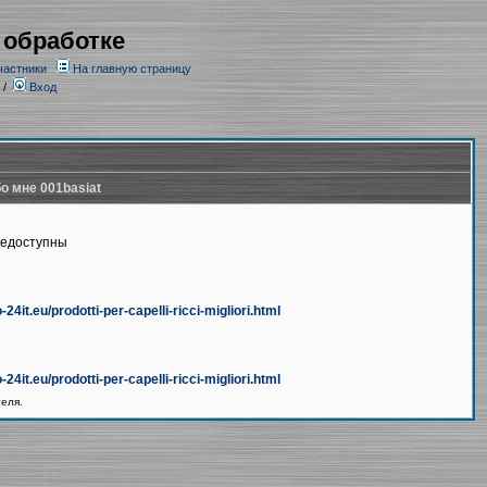
 обработке
частники
На главную страницу
/
Вход
о мне 001basiat
недоступны
24it.eu/prodotti-per-capelli-ricci-migliori.html
24it.eu/prodotti-per-capelli-ricci-migliori.html
теля.