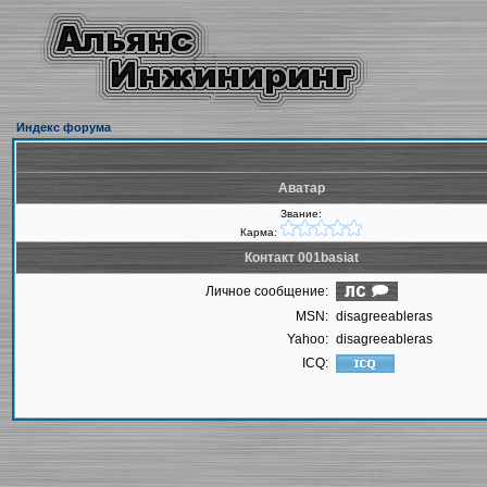
Индекс форума
Аватар
Звание:
Карма:
Контакт 001basiat
Личное сообщение:
MSN:
disagreeableras
Yahoo:
disagreeableras
ICQ: