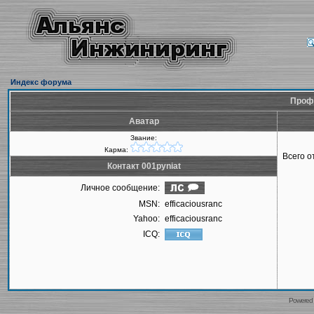
Индекс форума
Профи
Аватар
Звание:
Карма:
Всего 
Контакт 001pyniat
Личное сообщение:
MSN:
efficaciousranc
Yahoo:
efficaciousranc
ICQ:
Powered