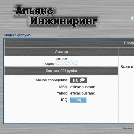
Индекс форума
Профи
Аватар
Звание:
Карма:
Всего 
Контакт 001pyniat
Личное сообщение:
MSN:
efficaciousranc
Yahoo:
efficaciousranc
ICQ:
Powered