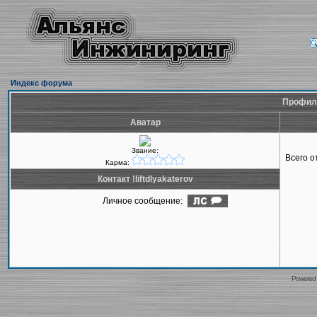
Индекс форума
Профиль 
Аватар
Звание:
Всего 
Карма:
Контакт !liftdlyakaterov
Личное сообщение:
Powered