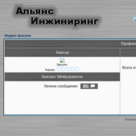
Индекс форума
Профиль 
Аватар
Звание:
Всего 
Карма:
Контакт !liftdlyakaterov
Личное сообщение:
Powered