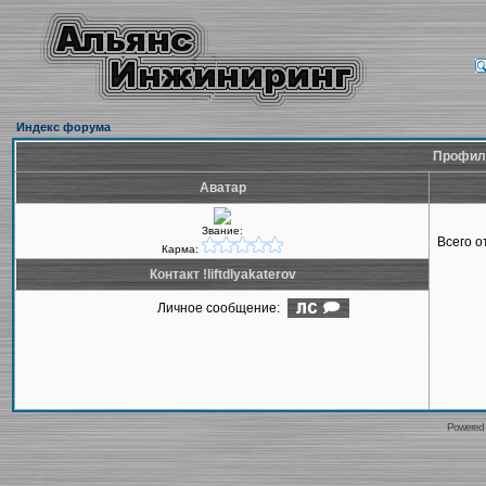
Индекс форума
Профиль 
Аватар
Звание:
Всего 
Карма:
Контакт !liftdlyakaterov
Личное сообщение:
Powered