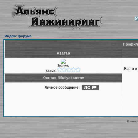
Индекс форума
Профиль 
Аватар
Звание:
Всего 
Карма:
Контакт !liftdlyakaterov
Личное сообщение:
Powered