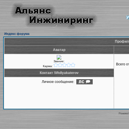
Индекс форума
Профиль 
Аватар
Звание:
Всего 
Карма:
Контакт !liftdlyakaterov
Личное сообщение:
Powered