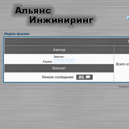
Индекс форума
Аватар
Звание:
Карма:
Всего 
Контакт
Личное сообщение:
Powered