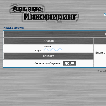
Индекс форума
Аватар
Звание:
Карма:
Всего 
Контакт
Личное сообщение:
Powered