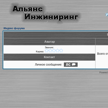
Индекс форума
Аватар
Звание:
Карма:
Всего 
Контакт
Личное сообщение:
Powered