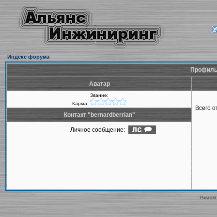
Индекс форума
Профиль 
Аватар
Звание:
Карма:
Всего 
Контакт "bernardberrian"
Личное сообщение:
Powered