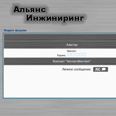
Индекс форума
Аватар
Звание:
Карма:
Контакт "bernardberrian"
Личное сообщение: