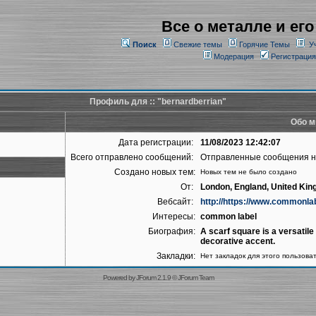
Все о металле и его
Поиск
Свежие темы
Горячие Темы
У
Модерация
Регистрация
Профиль для :: "bernardberrian"
Обо м
Дата регистрации:
11/08/2023 12:42:07
Всего отправлено сообщений:
Отправленные сообщения 
Создано новых тем:
Новых тем не было создано
От:
London, England, United Ki
Вебсайт:
http://https://www.commonla
Интересы:
common label
Биография:
A scarf square is a versatil
decorative accent.
Закладки:
Нет закладок для этого пользова
Powered by
JForum 2.1.9
©
JForum Team