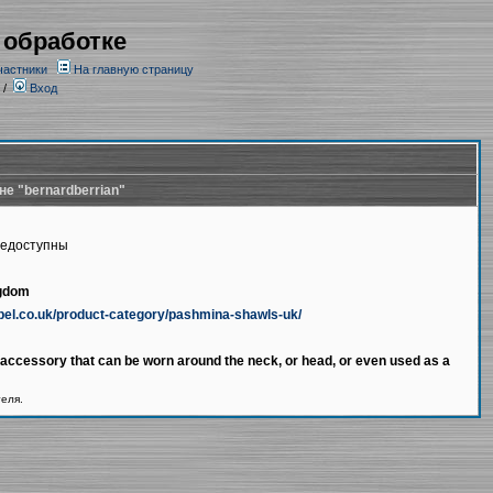
 обработке
частники
На главную страницу
/
Вход
не "bernardberrian"
недоступны
ngdom
bel.co.uk/product-category/pashmina-shawls-uk/
e accessory that can be worn around the neck, or head, or even used as a
теля.