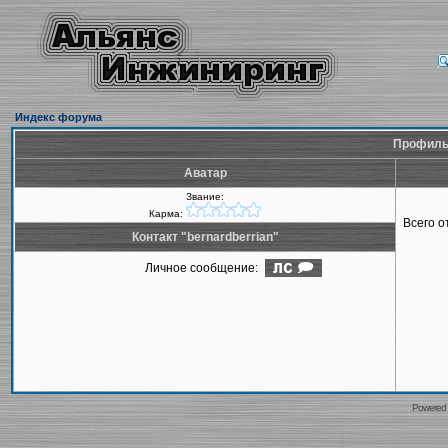
Индекс форума
Профиль 
Аватар
Звание:
Карма:
Всего 
Контакт "bernardberrian"
Личное сообщение:
Powered