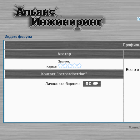
Индекс форума
Профиль 
Аватар
Звание:
Карма:
Всего 
Контакт "bernardberrian"
Личное сообщение:
Powered